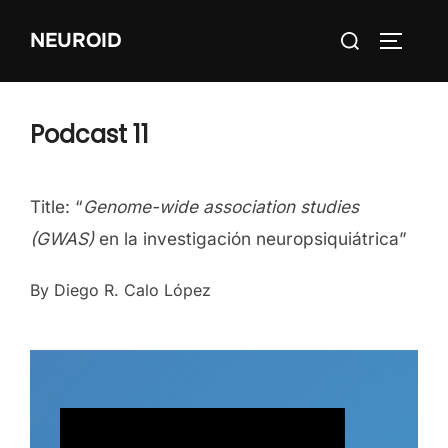
Skip
Search
NEUROID
to
TOGGLE
for:
content
Podcast 11
Title: “
Genome-wide association studies
(GWAS)
en la investigación neuropsiquiátrica”
By Diego R. Calo López