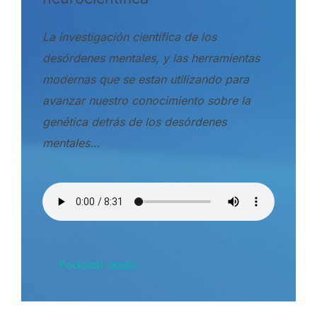
La investigación científica de los
desórdenes mentales, y las herramientas
modernas que se estan utilizando para
avanzar nuestro conocimiento sobre la
genética detrás de los desórdenes
mentales.
..
Podcast audio