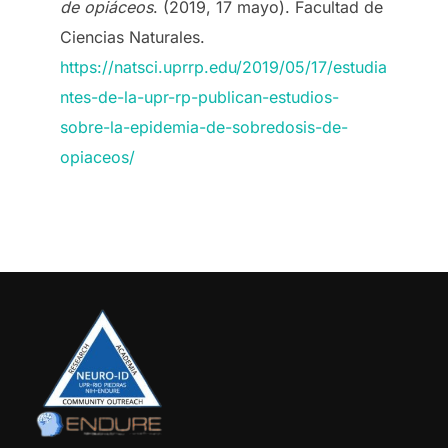
de opiáceos
. (2019, 17 mayo). Facultad de
Ciencias Naturales.
https://natsci.uprrp.edu/2019/05/17/estudia
ntes-de-la-upr-rp-publican-estudios-
sobre-la-epidemia-de-sobredosis-de-
opiaceos/