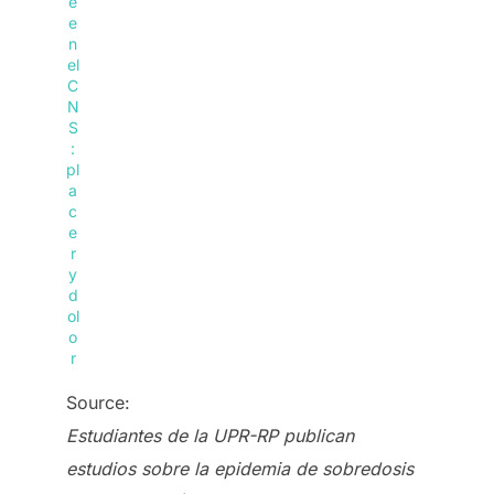
e
e
n
el
C
N
S
:
pl
a
c
e
r
y
d
ol
o
r
Source:
Estudiantes de la UPR-RP publican
estudios sobre la epidemia de sobredosis