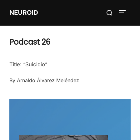
Skip
Search
NEUROID
to
TOGGLE
for:
content
Podcast 26
Title: “Suicidio”
By Arnaldo Álvarez Meléndez