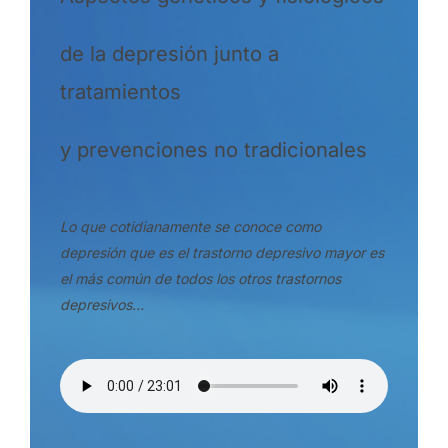
de la depresión junto a
tratamientos
y prevenciones no tradicionales
Lo que cotidianamente se conoce como
depresión que es el trastorno depresivo mayor es
el más común de todos los otros trastornos
depresivos…