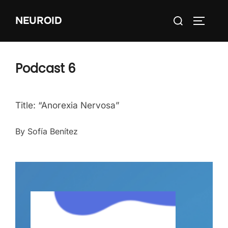
Skip
Search
NEUROID
to
TOGGLE
for:
content
Podcast 6
Title: “Anorexia Nervosa”
By Sofía Benítez