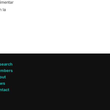
rimentar
n la
search
mbers
out
ws
ntact