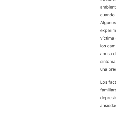
ambienta
cuando 
Algunos
experim
víctima
los cam
abusa d
síntoma
una pre
Los fact
familia
depresi
ansieda