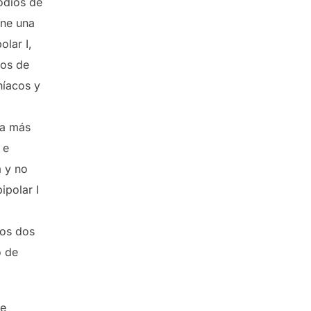
odios de
ene una
olar I,
ios de
níacos y
ma más
 e
a y no
ipolar I
los dos
o de
de