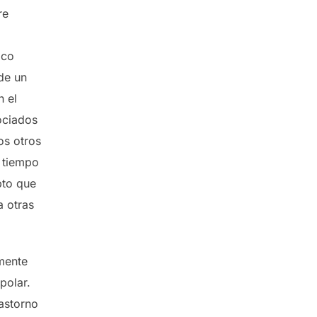
re
ico
 de un
n el
ociados
os otros
n tiempo
pto que
a otras
mente
polar.
astorno