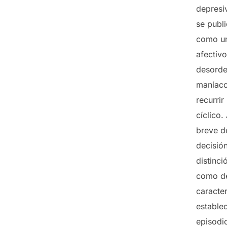
depresiv
se publ
como un
afectiv
desorde
maníaco
recurrir
cíclico
breve d
decisión
distinc
como de
caracte
establec
episodio