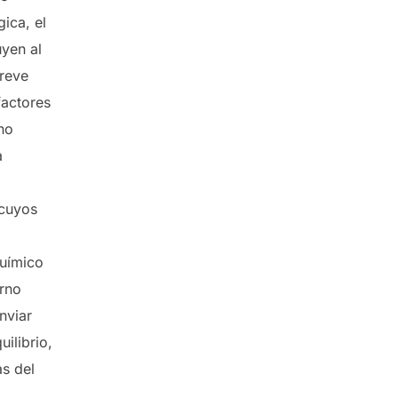
gica, el
uyen al
breve
factores
no
a
 cuyos
químico
orno
nviar
ilibrio,
as del