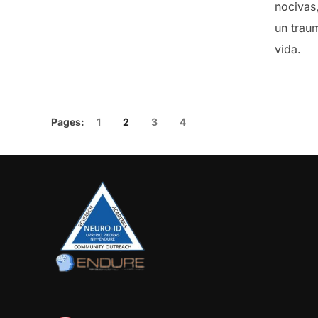
nocivas
un traum
vida.
Pages:
1
2
3
4