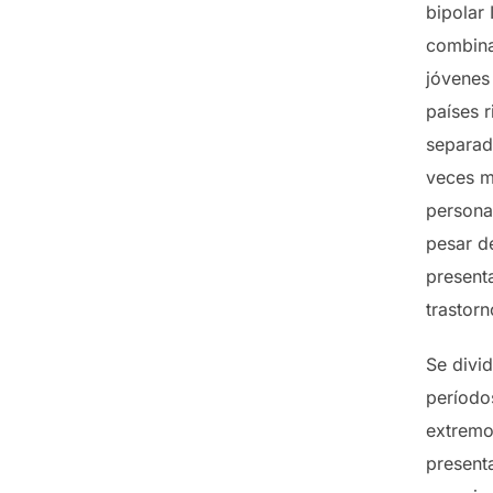
bipolar 
combina
jóvenes
países r
separad
veces má
personas
pesar d
present
trastor
Se divid
período
extremo
present