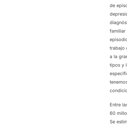
de epis
depresió
diagnós
familiar
episodio
trabajo
a la gra
tipos y
específ
tenemos
condici
Entre l
60 mill
Se esti