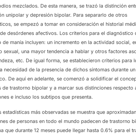
odios mezclados. De esta manera, se trazó la distinción ent
n unipolar y depresión bipolar. Para separarlo de otros
ticos, se empezó a tomar en consideración el historial méd
 de desórdenes afectivos. Los criterios para el diagnóstico
 de manía incluyen: un incremento en la actividad social, e
 o sexual, una mayor tendencia a hablar y otros factores as
ndeza, etc. De igual forma, se establecieron criterios para l
 la necesidad de la presencia de dichos síntomas durante u
ico. De aquí en adelante, se comenzó a solidificar el conce
 de trastorno bipolar y a marcar sus distinciones respecto 
ones e incluso los subtipos que presenta.
as estadísticas más observadas se muestra que aproximada
ones de personas en todo el mundo padecen de trastorno bi
ma que durante 12 meses puede llegar hasta 0.6% para el tr