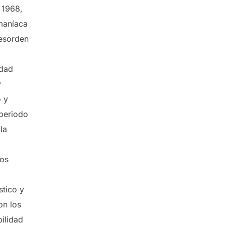
 1968,
 maníaca
esorden
edad
y
o y
 periodo
la
cos
stico y
on los
bilidad