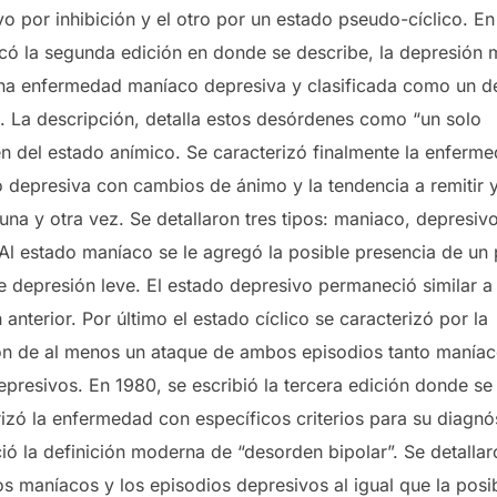
o por inhibición y el otro por un estado pseudo-cíclico. En
icó la segunda edición en donde se describe, la depresión
a enfermedad maníaco depresiva y clasificada como un d
o. La descripción, detalla estos desórdenes como “un solo
n del estado anímico. Se caracterizó finalmente la enferm
 depresiva con cambios de ánimo y la tendencia a remitir 
 una y otra vez. Se detallaron tres tipos: maniaco, depresiv
. Al estado maníaco se le agregó la posible presencia de un
e depresión leve. El estado depresivo permaneció similar a 
 anterior. Por último el estado cíclico se caracterizó por la
ión de al menos un ataque de ambos episodios tanto manía
presivos. En 1980, se escribió la tercera edición donde se
rizó la enfermedad con específicos criterios para su diagnó
ió la definición moderna de “desorden bipolar”. Se detallar
s maníacos y los episodios depresivos al igual que la posi