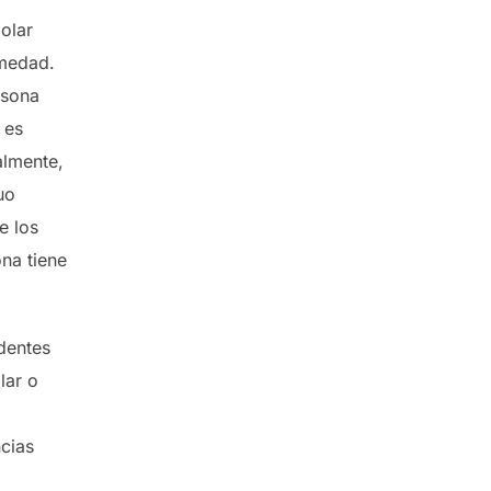
olar
rmedad.
rsona
 es
almente,
uo
e los
na tiene
edentes
lar o
cias