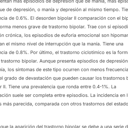
entan más episodios de depresión que de manía, más epis
ue de depresión, o manía y depresión al mismo tiempo. Ti
cia de 0.6%. El desorden bipolar II comparación con el bip
forma menos grave de trastorno bipolar. Trae con sí episod
ón crónica, los episodios de euforia emocional son hipoma
an el mismo nivel de interrupción que la manía. Tiene una
cia de 0.8%. Por último, el trastorno ciclotímico es la for
l trastorno bipolar. Aunque presenta episodios de depresión
ía, los síntomas de este tipo ocurren con menos frecuenci
el grado de devastación que pueden causar los trastornos b
r II. Tiene una prevalencia que ronda entre 0.4-1%. La
ación suele ser completa entre episodios. La incidencia en 
s más parecida, comparada con otros trastornos del estad
que la aparición del trastorno bipolar se debe a una serie 