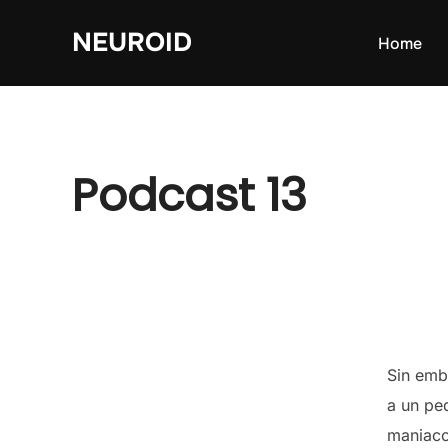
Skip
NEUROID
to
Home
content
Podcast 13
Sin emb
a un pe
maniaco,