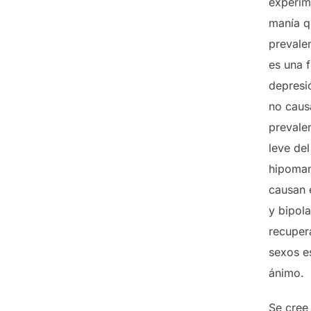
experim
manía q
prevalen
es una 
depresi
no caus
prevalen
leve de
hipoman
causan 
y bipola
recuper
sexos e
ánimo.
Se cree 