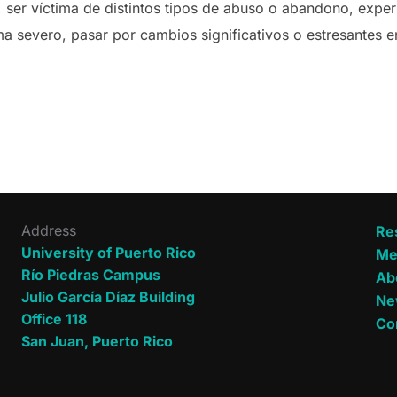
, ser víctima de distintos tipos de abuso o abandono, expe
a severo, pasar por cambios significativos o estresantes e
Address
Re
University of Puerto Rico
Me
Río Piedras Campus
Ab
Julio García Díaz Building
Ne
Office 118
Co
San Juan, Puerto Rico