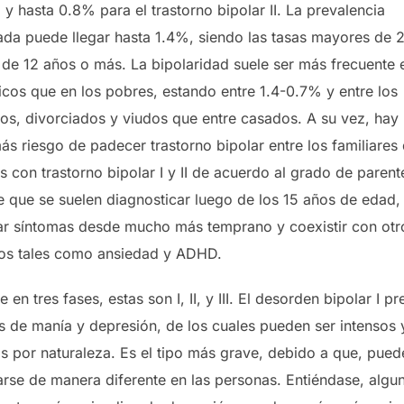
I y hasta 0.8% para el trastorno bipolar II. La prevalencia
da puede llegar hasta 1.4%, siendo las tasas mayores de 
 de 12 años o más. La bipolaridad suele ser más frecuente 
icos que en los pobres, estando entre 1.4-0.7% y entre los
os, divorciados y viudos que entre casados. A su vez, hay 
s riesgo de padecer trastorno bipolar entre los familiares
 con trastorno bipolar I y II de acuerdo al grado de parent
e que se suelen diagnosticar luego de los 15 años de edad
ar síntomas desde mucho más temprano y coexistir con otr
nos tales como ansiedad y ADHD.
e en tres fases, estas son I, II, y III. El desorden bipolar I p
s de manía y depresión, de los cuales pueden ser intensos 
s por naturaleza. Es el tipo más grave, debido a que, pued
arse de manera diferente en las personas. Entiéndase, algu