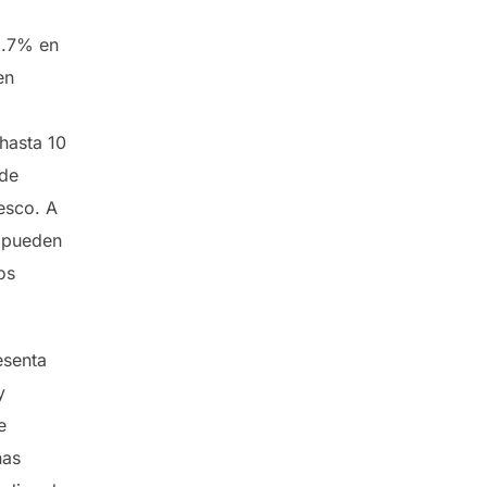
2.7% en
en
hasta 10
 de
esco. A
, pueden
os
resenta
y
e
nas