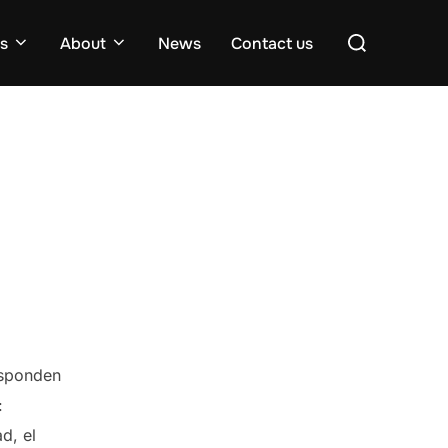
Search
es
About
News
Contact us
for:
esponden
:
d, el