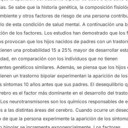
ias. Se sabe que la historia genética, la composición fisioló
mbiente y otros factores de riesgo de una persona contrib
llo de esta condición de salud mental. A continuación una 
ción de los factores. Los estudios han demostrado que los 
os provocan que los hijos nacidos de padres con un trastor
 tienen una probabilidad 15 a 25% mayor de desarrollar est
dad, en comparación con los individuos que no tienen
entes genéticos similares. Además, se piensa que los hijos
ienen un trastorno bipolar experimentan la aparición de los
s síntomas 10 años antes que sus padres. El desequilibrio 
rebro es el factor más dominante en el desarrollo del trast
. Los neurotransmisores son los químicos responsables de e
 a las distintas áreas del cerebro. Cuando ocurre un desequ
o de que la persona experimente la aparición de los síntom
no bipolar se incrementa exponencialmente. Los factores