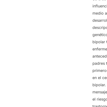
influenc
medio a
desarro
descrip
genétic
bipolar
enferme
anteced
padres t
primero
en el ce
bipolar
mensajes
el riesg
trastor