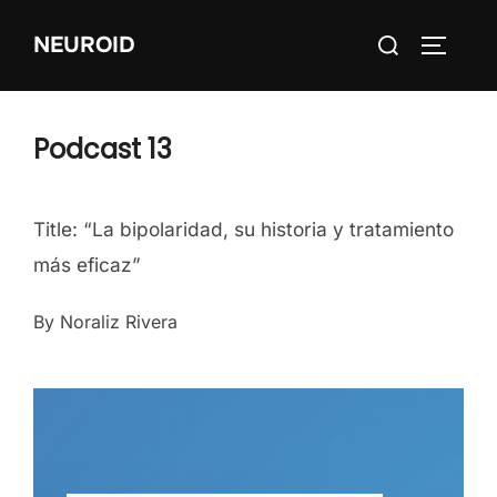
Skip
Search
NEUROID
to
TOGGLE
for:
content
Podcast 13
Title: “La bipolaridad, su historia y tratamiento
más eficaz”
By Noraliz Rivera