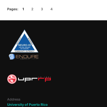
Pages:
1
2
3
4
Address
University of Puerto Rico