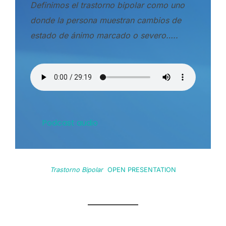
Definimos el trastorno bipolar como uno
donde la persona muestran cambios de
estado de ánimo marcado o severo…..
Podcast audio
Trastorno Bipolar
OPEN PRESENTATION