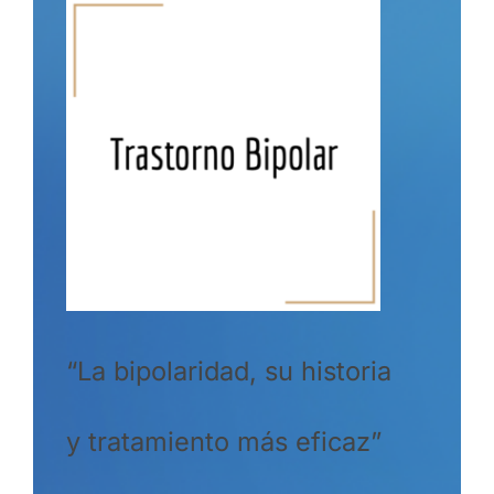
“La bipolaridad, su historia
y tratamiento más eficaz”