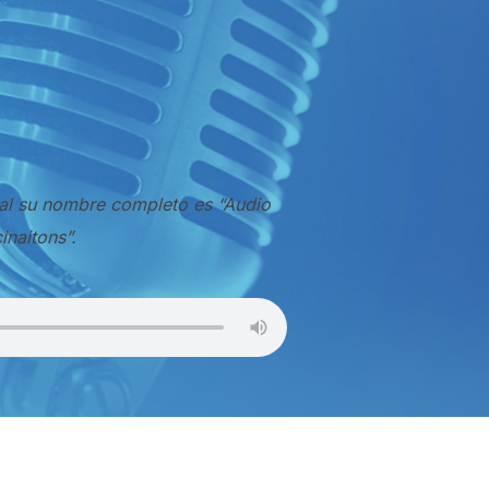
cual su nombre completo es “Audio
inaitons”.