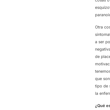
esquizof
paranoi
Otra co
sintoma
a ser po
negativa
de plac
motivac
tenemos
que son:
tipo de
la enfe
¿Qué es