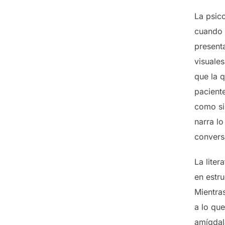
La psico
cuando 
present
visuales
que la q
paciente
como si
narra l
convers
La liter
en estru
Mientra
a lo qu
amígdala