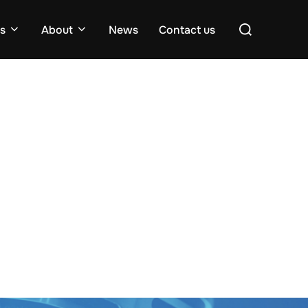
Search
es
About
News
Contact us
for: