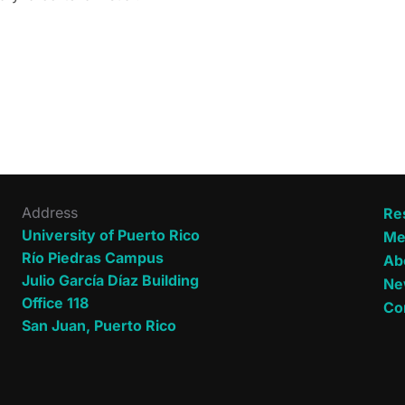
Address
Re
University of Puerto Rico
Me
Río Piedras Campus
Ab
Julio García Díaz Building
Ne
Office 118
Co
San Juan, Puerto Rico