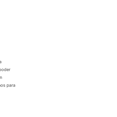
a
 poder
n
nos para