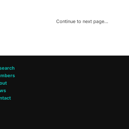
Continue to next page…
search
mbers
out
ws
ntact