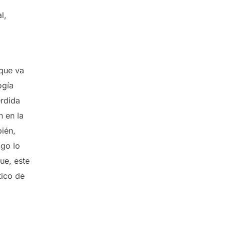
l,
 que va
ogía
erdida
n en la
ién,
igo lo
ue, este
tico de