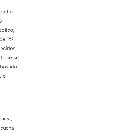
dad el
o
cótico,
 de 1%
ecirles,
l que se
s basado
 el
nica,
scucha