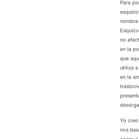
Para po
esquizof
nombre 
Esquizo
no afec
en la p
que aqu
utiliza
en la si
trastor
present
desorga
Yo creo
nos bas
cosas o