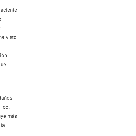
paciente
e
s
ha visto
ción
que
 daños
lico.
buye más
 la