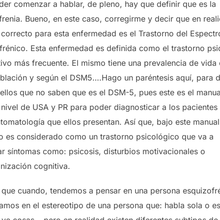
der comenzar a hablar, de pleno, hay que definir que es la
renia. Bueno, en este caso, corregirme y decir que en reali
correcto para esta enfermedad es el Trastorno del Espectr
frénico. Esta enfermedad es definida como el trastorno psi
tivo más frecuente. El mismo tiene una prevalencia de vida
oblación y según el DSM5….Hago un paréntesis aquí, para d
ellos que no saben que es el DSM-5, pues este es el manua
 a nivel de USA y PR para poder diagnosticar a los paciente
ntomatología que ellos presentan. Así que, bajo este manual,
no es considerado como un trastorno psicológico que va a
ar síntomas como: psicosis, disturbios motivacionales o
nización cognitiva.
 que cuando, tendemos a pensar en una persona esquizofré
amos en el estereotipo de una persona que: habla sola o e
 ve cosas… pero en realidad existen diferentes subtipos de