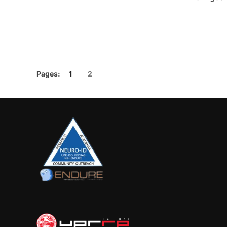
Pages:
1
2