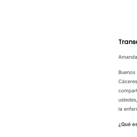
Transc
Amanda
Buenos 
Cáceres
compart
ustedes
la enfe
¿Qué es