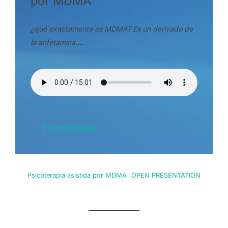
por MDMA
¿qué exactamente es MDMA? Es un derivado de
la anfetamina….
Podcast audio
Psicoterapia asistida por MDMA
OPEN PRESENTATION