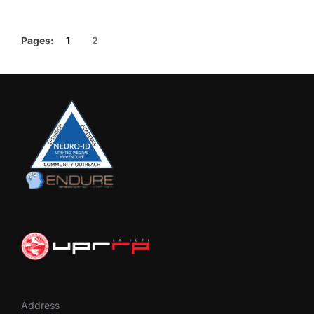
Pages:
1
2
Address