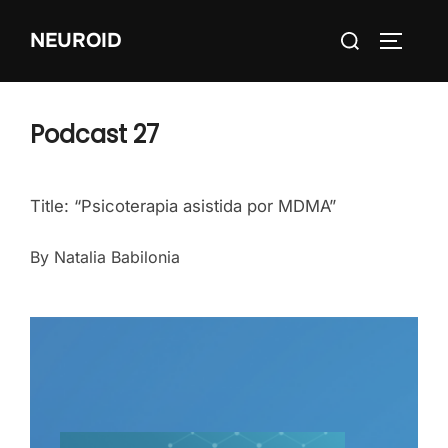
Skip
Search
NEUROID
to
TOGGLE
for:
content
Podcast 27
Title: “Psicoterapia asistida por MDMA”
By Natalia Babilonia