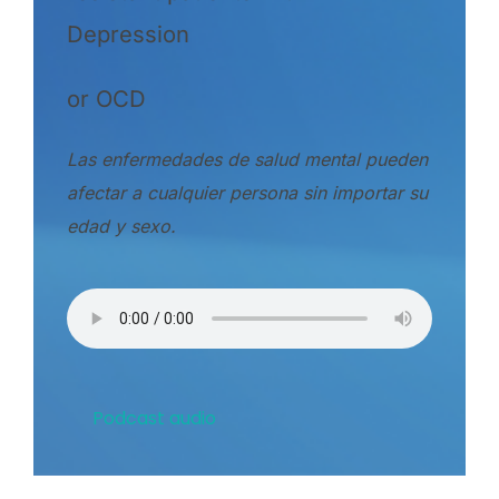
Depression
or OCD
Las enfermedades de salud mental pueden
afectar a cualquier persona sin importar su
edad y sexo.
Podcast audio