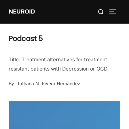
Skip
Search
NEUROID
to
TOGGLE
for:
content
Podcast 5
Title: Treatment alternatives for treatment
resistant patients with Depression or OCD
By Tathana N. Rivera Hernández