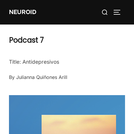
Skip
Search
NEUROID
to
TOGGLE
for:
content
Podcast 7
Title: Antidepresivos
By Julianna Quiñones Arill